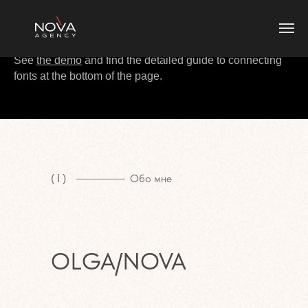
This template uses custom fonts.
See
the demo
and find the detailed guide to connecting
fonts at the bottom of the page.
Обо мне
( I )
OLGA/NOVA