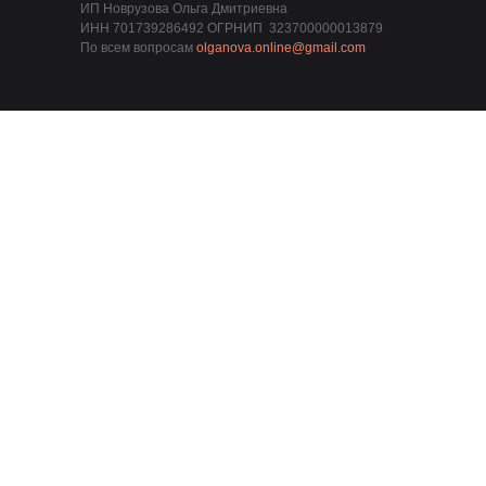
ИП Новрузова Ольга Дмитриевна
ИНН 701739286492 ОГРНИП 323700000013879
По всем вопросам
olganova.online@gmail.com